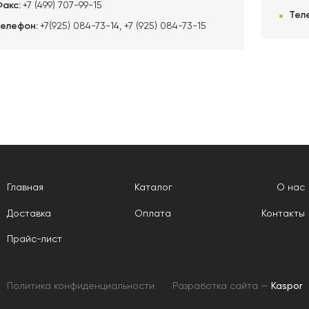
Факс:
+7 (499) 707-99-15
Тел
Телефон:
+7(925) 084-73-14
,
+7 (925) 084-73-15
Главная
Каталог
О нас
Доставка
Оплата
Контакты
Прайс-лист
Политика конфиденциальности
Разработка сайта —
Kaspor