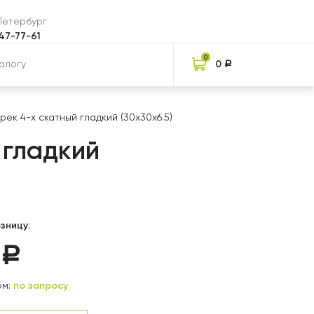
-Петербург
047-77-61
0
0
Р
рек 4-х скатный гладкий (30x30x6.5)
 гладкий
зницу:
0
Р
м:
по запросу