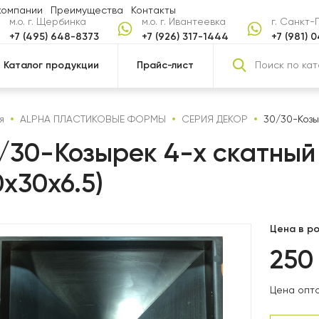
компании
Преимущества
Контакты
м.о. г. Щербинка
м.о. г. Ивантеевка
г. Санкт
+7 (495) 648-8373
+7 (926) 317-1444
+7 (981) 
Каталог продукции
Прайс-лист
я
ALPHA ПЛАСТИКОВЫЕ ФОРМЫ
СЕРИЯ ДЕКОР
30/30-Козы
/30-Козырек 4-х скатный
0x30x6.5)
Цена в ро
25
Цена опто