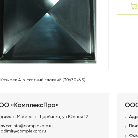
Козырек 4-х скатный гладкий (30x30x6.5)
ОО «КомплексПро»
ООО
Адрес:
г. Москва, г. Щербинка, ул Южная 12
Адр
Почта:
info@complexpro.ru
,
Поч
ladimir@complexpro.ru
Фак