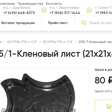
компании
Преимущества
Контакты
м.о. г. Щербинка
м.о. г. Ивантеевка
г. Санкт
+7 (495) 648-8373
+7 (926) 317-1444
+7 (981) 
Каталог продукции
Прайс-лист
я
ФОРМЫ РФ и СНГ
ФОРМЫ РФ и СНГ
205/1-Кленовый лис
5/1-Кленовый лист (21х21х
Цена в ро
80
Цена опто