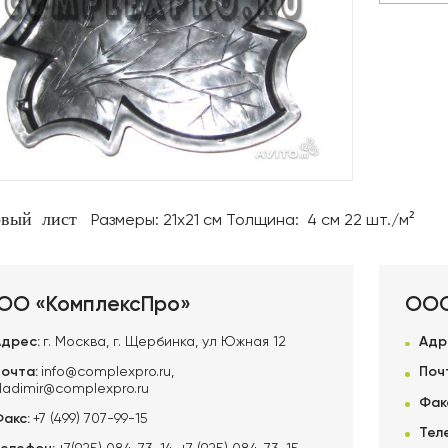
овый лист
Размеры: 21х21 см Толщина: 4 см 22 шт./м²
ОО «КомплексПро»
ООО
Адрес:
г. Москва, г. Щербинка, ул Южная 12
Адр
Почта:
info@complexpro.ru
,
Поч
ladimir@complexpro.ru
Фак
Факс:
+7 (499) 707-99-15
Тел
+7(925) 084-73-14
,
+7 (925) 084-73-15