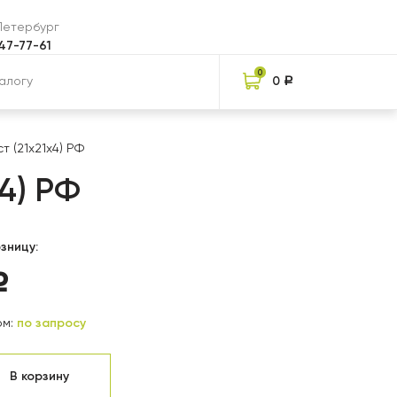
-Петербург
047-77-61
0
0
Р
т (21х21х4) РФ
4) РФ
зницу:
Р
м:
по запросу
В корзину