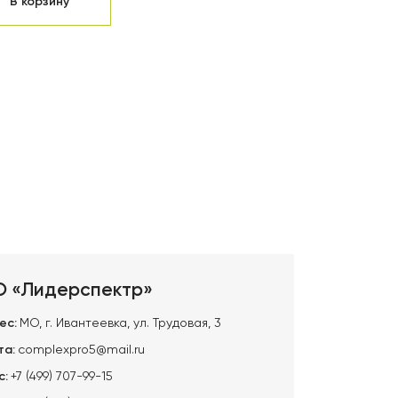
В корзину
 «Лидерспектр»
ес:
МО, г. Ивантеевка, ул. Трудовая, 3
та:
complexpro5@mail.ru
с:
+7 (499) 707-99-15