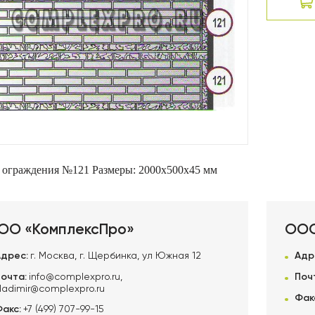
 ограждения №121
Размеры: 2000х500х45 мм
ОО «КомплексПро»
ООО
Адрес:
г. Москва, г. Щербинка, ул Южная 12
Адр
Почта:
info@complexpro.ru
,
Поч
ladimir@complexpro.ru
Фак
Факс:
+7 (499) 707-99-15