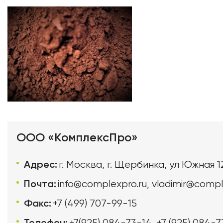
ООО «КомплексПро»
Адрес:
г. Москва, г. Щербинка, ул Южная 1
Почта:
info@complexpro.ru
,
vladimir@compl
Факс:
+7 (499) 707-99-15
Телефон:
+7(925) 084-73-14
,
+7 (925) 084-7