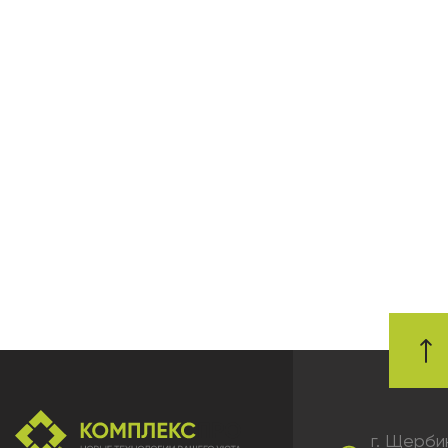
г. Щерби