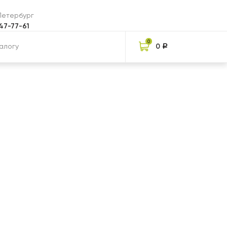
-Петербург
047-77-61
0
0
Р